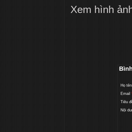
Xem hình ản
Bìn
Họ tên
Email
Tiêu đ
Nội du