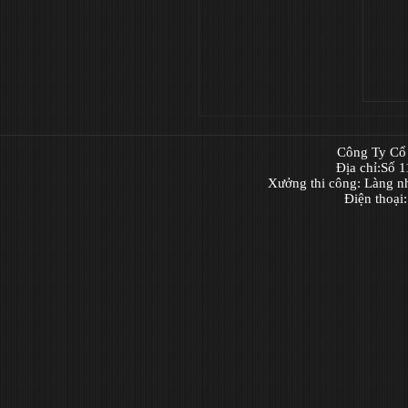
Công Ty Cổ 
Địa chỉ:Số 
Xưởng thi công: Làng n
Điện thoại