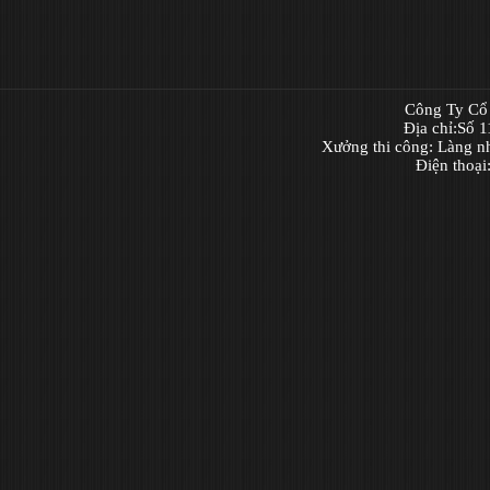
Công Ty Cổ 
Địa chỉ:Số 
Xưởng thi công: Làng n
Điện thoạ