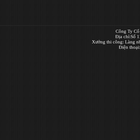
Công Ty Cổ 
Địa chỉ:Số 
Xưởng thi công: Làng n
Điện thoạ