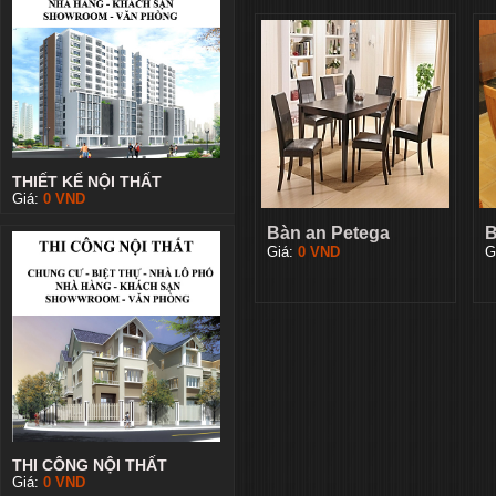
THIẾT KẾ NỘI THẤT
Giá:
0
VND
Bàn an Petega
B
Giá:
0
VND
G
THI CÔNG NỘI THẤT
Giá:
0
VND