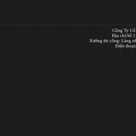
Công Ty Cổ 
Địa chỉ:Số 
Xưởng thi công: Làng n
Điện thoạ