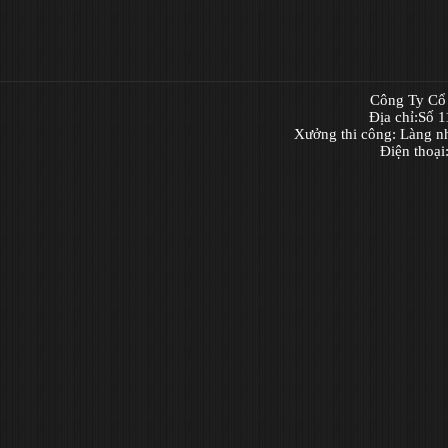
Công Ty Cổ 
Địa chỉ:Số 
Xưởng thi công: Làng n
Điện thoạ