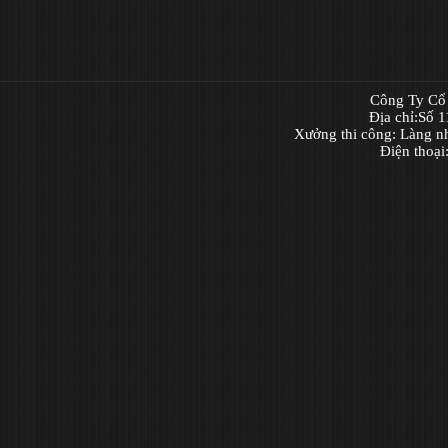
Công Ty Cổ 
Địa chỉ:Số 
Xưởng thi công: Làng n
Điện thoạ