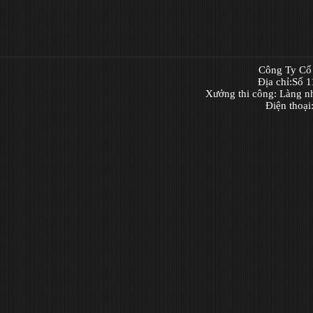
Công Ty Cổ 
Địa chỉ:Số 
Xưởng thi công: Làng n
Điện thoạ