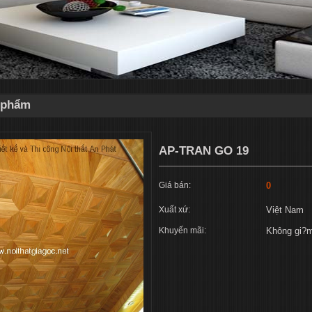
n phẩm
AP-TRAN GO 19
Giá bán:
0
Xuất xứ:
Việt Nam
Khuyến mãi:
Không gi?m