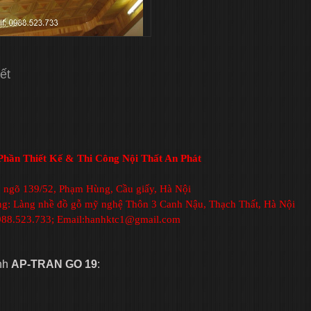
iết
hần Thiết Kế & Thi Công Nội Thất An Phát
1, ngõ 139/52, Phạm Hùng, Cầu giấy, Hà Nội
ng: Làng nhề đồ gỗ mỹ nghệ Thôn 3 Canh Nậu, Thạch Thất, Hà Nội
0988.523.733; Email:hanhktc1@gmail.com
nh
AP-TRAN GO 19
: