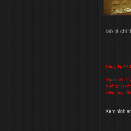
Mô tả chi t
Công Ty Cổ P
Địa chỉ:Số 1
Xưởng thi cô
Điện thoại: 
Xem hình ả