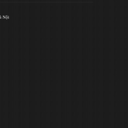
à Nội