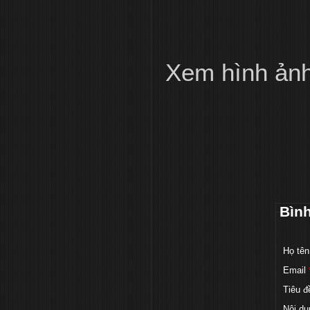
Xem hình ản
Bìn
Họ tên
Email
Tiêu đ
Nội du