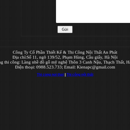
Công Ty Cổ Phần Thiết Kế & Thi Công Nội Thất An Phát
Địa chỉ:Số 11, ngõ 139/52, Phạm Hùng, Cầu giấy, Hà Nội
g thi công: Làng nhề đồ gỗ mỹ nghệ Thôn 3 Canh Nậu, Thạch Thất, H
Điện thoại: 0988.523.733; Email: Kienapc@gmail.com
Thi cong noi that
|
Thi công nội thất