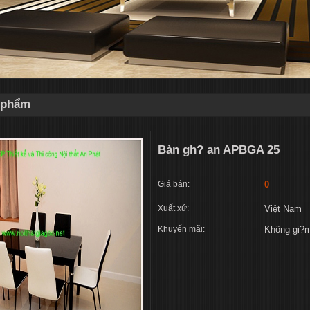
n phẩm
Bàn gh? an APBGA 25
Giá bán:
0
Xuất xứ:
Việt Nam
Khuyến mãi:
Không gi?m