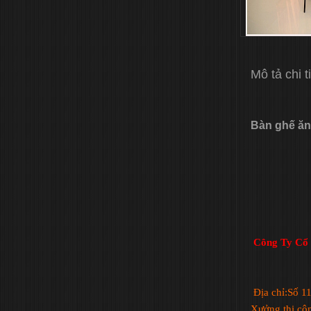
Mô tả chi t
Bàn ghế ă
Công Ty Cổ 
Địa chỉ:Số 1
Xưởng thi cô