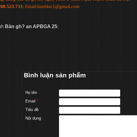
988.523.733
; Email:hanhktc1@gmail.com
nh
Bàn gh? an APBGA 25
:
Bình luận sản phẩm
Họ tên
Email
*
Tiêu đề
Nội dung