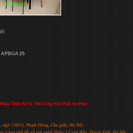
iết
n APBGA 25
Phần Thiết Kế & Thi Công Nội Thất An Phát
1, ngõ 139/52, Phạm Hùng, Cầu giấy, Hà Nội
ng: Làng nhề đồ gỗ mỹ nghệ Thôn 3 Canh Nậu, Thạch Thất, Hà Nội