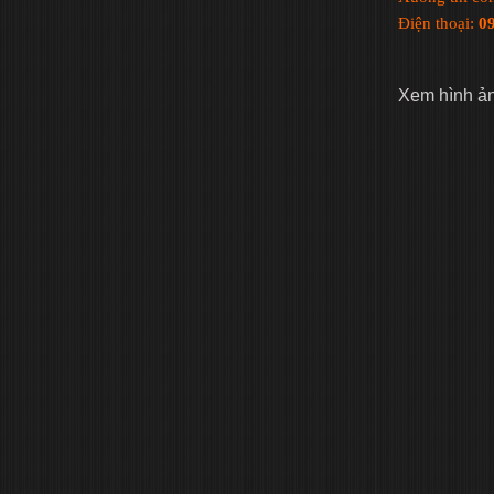
Điện thoại:
0
Xem hình ả