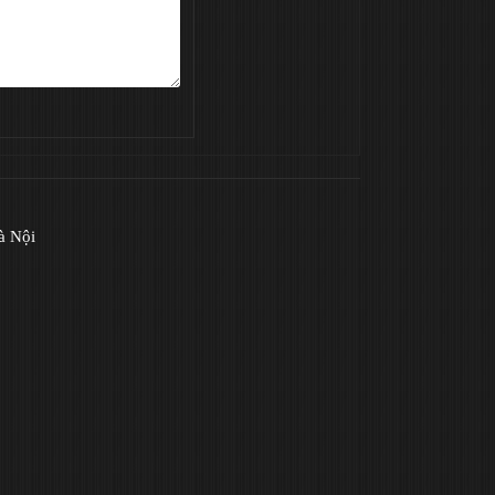
à Nội