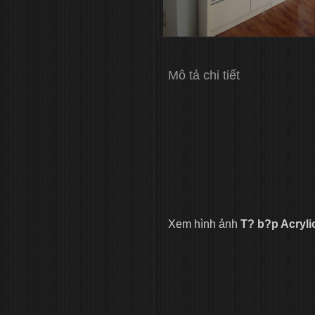
Mô tả chi tiết
Xem hình ảnh
T? b?p Acryli