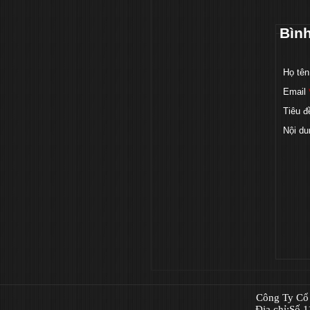
Bìn
Họ tên
Email
Tiêu đ
Nội du
Công Ty Cổ 
Địa chỉ:Số 