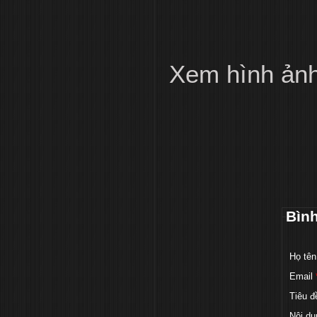
Xem hình ản
Bìn
Họ tên
Email
Tiêu đ
Nội du