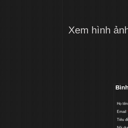
Xem hình ản
Bìn
Họ tên
Email
Tiêu đ
Nội du