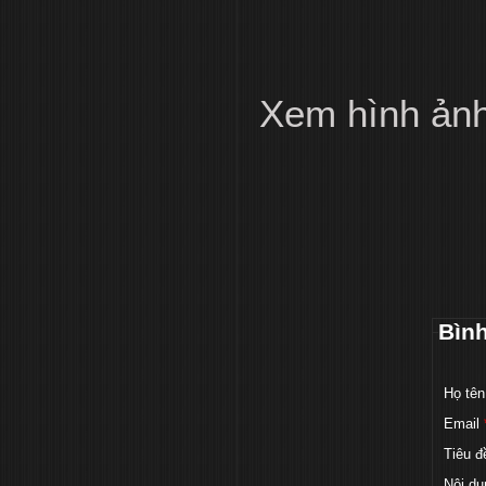
Xem hình ản
Bìn
Họ tên
Email
Tiêu đ
Nội du