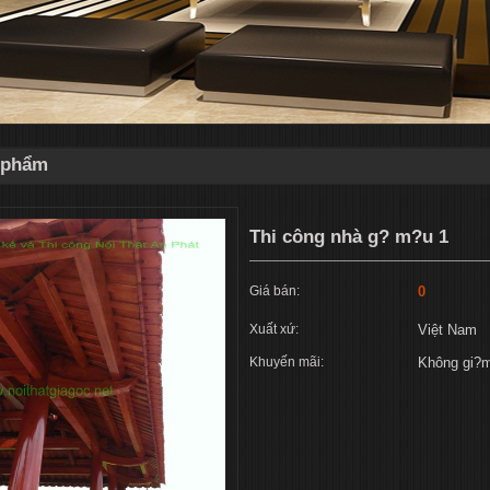
n phẩm
Thi công nhà g? m?u 1
Giá bán:
0
Xuất xứ:
Việt Nam
Khuyến mãi:
Không gi?m