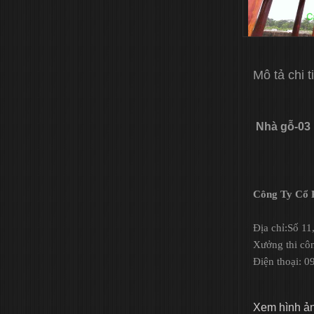
Mô tả chi t
Nhà gỗ-03
Công Ty Cổ P
Địa chỉ:Số 1
Xưởng thi cô
Điện thoại: 
Xem hình ả