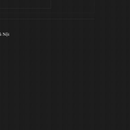
à Nội