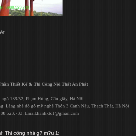
iết
hần Thiết Kế & Thi Công Nội Thất An Phát
1, ngõ 139/52, Phạm Hùng, Cầu giấy, Hà Nội
ng: Làng nhề đồ gỗ mỹ nghệ Thôn 3 Canh Nậu, Thạch Thất, Hà Nội
0988.523.733; Email:hanhktc1@gmail.com
nh
Thi công nhà g? m?u 1
: