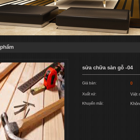
n phẩm
sửa chữa sàn gỗ -04
Giá bán:
0
Xuất xứ:
Việt
Khuyến mãi:
Khôn