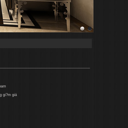
 nam
g gi?m giá