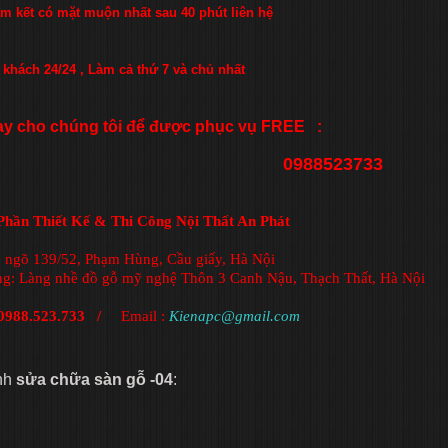
am kết có mặt muộn nhất sau 40 phút liên hệ
 khách 24/24 , Làm cả thứ 7 và chủ nhất
ay cho chúng tôi để được phục vụ FREE :
0988523733
hần Thiết Kế & Thi Công Nội Thất An Phát
1, ngõ 139/52, Phạm Hùng, Cầu giấy, Hà Nội
ng: Làng nhề đồ gỗ mỹ nghệ Thôn 3 Canh Nậu, Thạch Thất, Hà Nội
: 0988.523.733 /
Email :
Kienapc@gmail.com
nh
sửa chữa sàn gỗ -04
: