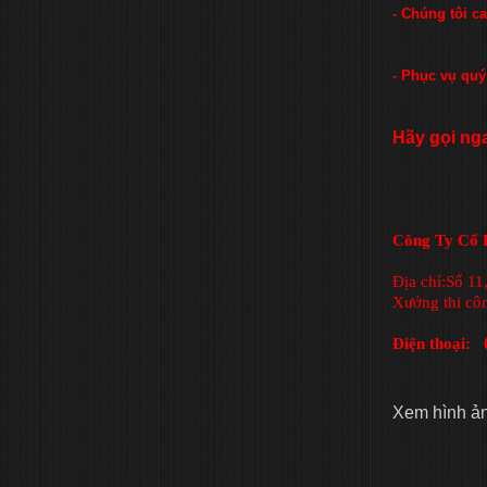
- Chúng tôi c
- Phục vụ quý
Hãy gọi ng
Công Ty Cổ P
Địa chỉ:Số 1
Xưởng thi cô
Điện thoại
Xem hình ả