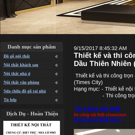
Danh mục sản phẩm
9/15/2017 8:45:32 AM
Thiết kế và thi 
Đồ gỗ nội thất
Dầu Thiên Nhiên 
Nội thất khách sạn
Nội thất nhà ở
Thiết kế và thi công tr
(Times City)
Nội thất văn phòng
Hạng mục: - Thiết kế nội 
Sửa chữa đồ gỗ tại nhà
- Thi công trọn 
Tủ bếp
thi công nội thất
Dịch Dụ - Hoàn Thiện
thi công nội thất showroom
thi công nội thất giá rẻ