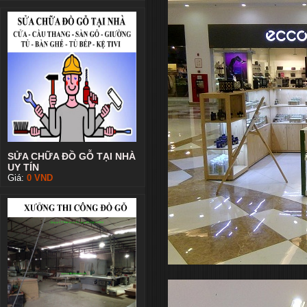
SỬA CHỮA ĐỒ GỖ TẠI NHÀ
UY TÍN
Giá:
0
VND