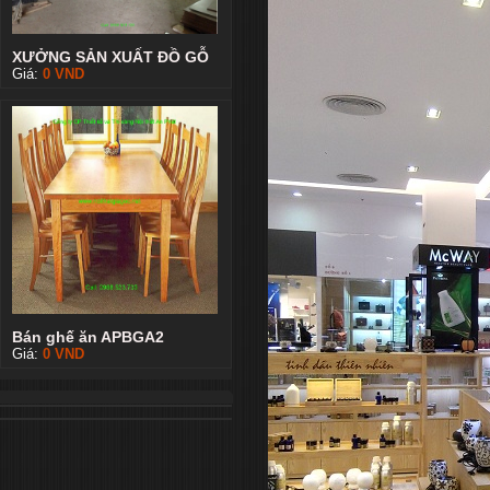
XƯỞNG SẢN XUẤT ĐỒ GỖ
Giá:
0
VND
Bán ghế ăn APBGA2
Giá:
0
VND