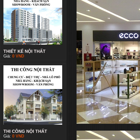
THIẾT KẾ NỘI THẤT
Giá:
0
VND
THI CÔNG NỘI THẤT
Giá:
0
VND