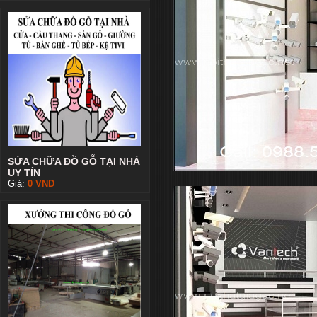
SỬA CHỮA ĐỒ GỖ TẠI NHÀ
UY TÍN
Giá:
0
VND