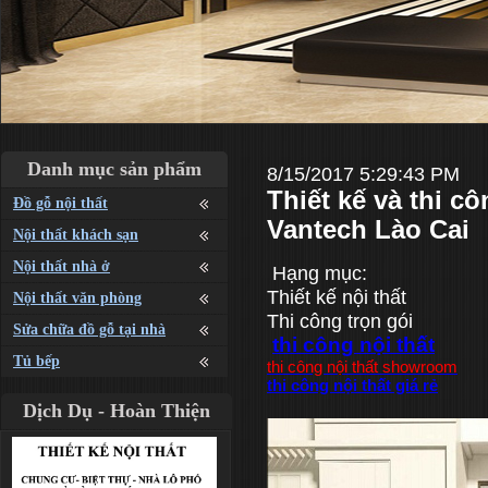
Danh mục sản phẩm
8/15/2017 5:29:43 PM
Thiết kế và thi 
Đồ gỗ nội thất
Vantech Lào Cai
Nội thất khách sạn
Nội thất nhà ở
Hạng mục:
Thiết kế nội thất
Nội thất văn phòng
Thi công trọn gói
Sửa chữa đồ gỗ tại nhà
thi công nội thất
Tủ bếp
thi công nội thất showroom
thi công nội thất giá rẻ
Dịch Dụ - Hoàn Thiện