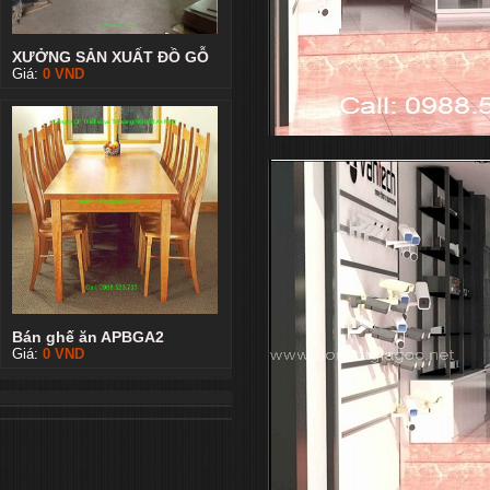
XƯỞNG SẢN XUẤT ĐỒ GỖ
Giá:
0
VND
Bán ghế ăn APBGA2
Giá:
0
VND