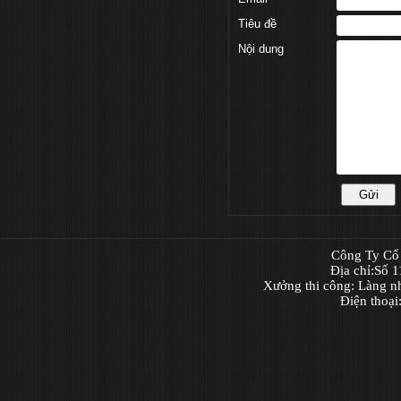
Tiêu đề
Nội dung
Công Ty Cổ 
Địa chỉ:Số 
Xưởng thi công: Làng n
Điện thoạ