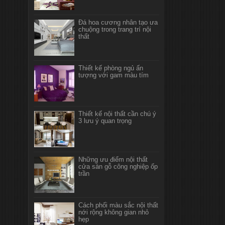
Đá hoa cương nhân tạo ưa
chuộng trong trang trí nội
Thiết kế và thi công nội
thất
thất A.Hùng Kim Văn, Kim
Lũ
Thiết kế phòng ngủ ấn
tượng với gam màu tím
Thiết kế và thi công nội
thất trọn gói cửa hàng 24H
No Sleep 208 Nguyễn Văn
Cừ
Thiết kế nội thất cần chú ý
3 lưu ý quan trọng
Thiết kế nội thất showroom
Kính 73 Xã Đàn
Những ưu điểm nội thất
cửa sàn gỗ công nghiệp ốp
trần
Thiết kế, thi công trọn gói
nội thất siêu thị Gạch, thiết
bị vệ sinh, thiết bị điện dân
dụng Thần Mẫn, Bắc Ninh
Cách phối màu sắc nội thất
nới rộng không gian nhỏ
hẹp
Thiết kế, thi công trọn gói