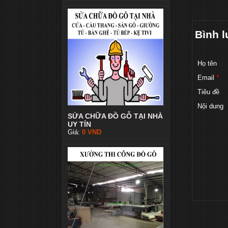
Bình l
Họ tên
Email
*
Tiêu đề
Nội dung
SỬA CHỮA ĐỒ GỖ TẠI NHÀ
UY TÍN
Giá:
0
VND