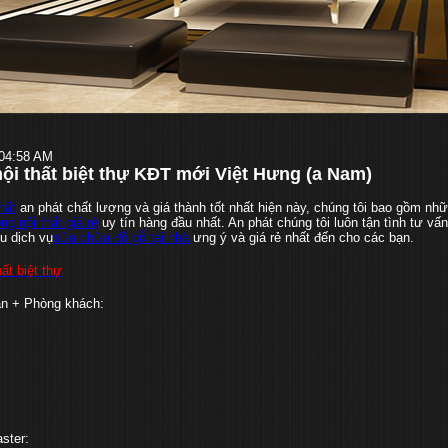
:04:58 AM
nội thất biệt thự KĐT mới Việt Hưng (a Nam)
hất
an phát chất lượng và giá thành tốt nhất hiện này, chúng tôi bao gồm nh
ông nội thất giá rẻ
uy tín hàng đầu nhất. An phát chúng tôi luôn tận tình tư vấ
u dịch vụ
sửa chữa đồ gỗ tại nhà
ưng ý và giá rẻ nhất đến cho các bạn.
hất biệt thự
ăn + Phòng khách:
ster: