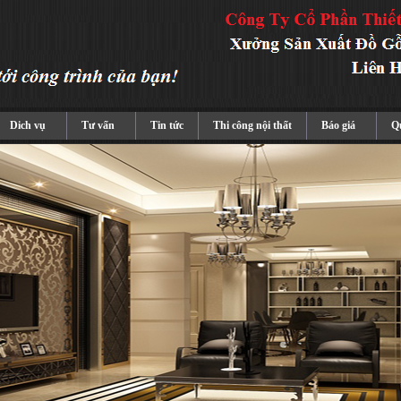
Dich vụ
Tư vấn
Tin tức
Thi công nội thất
Báo giá
Qu