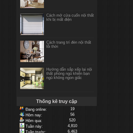
siêu thị 24h số 208 Nguyễn
Văn Cừ, Long Biên, Hà Nội
Cách mở cửa cuốn nội thất
khi bị mất điện
Thiết kế nội thất showroom
rượu số 107 Trần Phú Hà
Đông
Cách trang trí đèn nội thất
lỗi thời
Thiết kế nội thất showroom
rượu Chị Chi Thành phố
Cao bằng
Hướng dẫn sắp xếp lại nội
thất phòng ngủ khiến bạn
ngủ không ngon giấc
Thi công nội thất showroom
rượu Chị Chi Thành phố
Cao bằng
Thống kê truy cập
19
Đang online:
Thi công showroom gạch,
56
Hôm nay:
thiết bị vệ sinh Đường
Láng , Hà Nội
520
Hôm qua:
4,810
Tuần này:
6,463
Tuần trước: