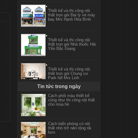
Thiết kế và thi công nội
thất trọn gói Đại lý vé máy
bay Mrs Hạnh Hòa Bình
Thiết kế và thi công nội
thất trọn gói Nhà thuốc Hải
Yến Bắc Giang
Thiết kế và thi công nội
thất trọn gói Chung cư
Park hill Mrs Linh
Tin tức trong ngày
Cách phối màu thiết kế
Thi công nội thất Cửa hàng
cũng như thi công nội thất
hoa quả Roal Green
cho mùa hè
(Madarin Garden)
Cách biến phòng có nội
Thiết kế và thi công nội
thất nhỏ trở nên rộng rãi
thất Showroom Camera
hơn
Vantech Lào Cai