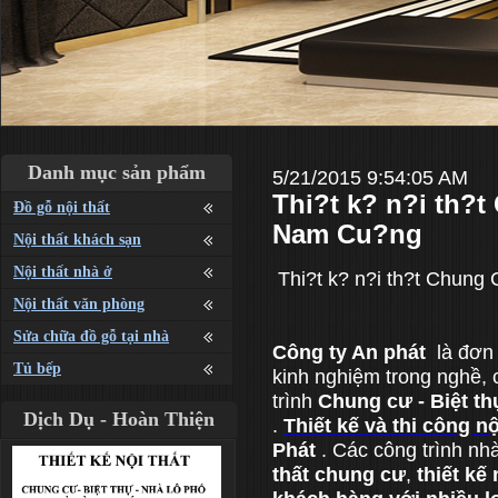
Danh mục sản phẩm
5/21/2015 9:54:05 AM
Thi?t k? n?i th?
Đồ gỗ nội thất
Nam Cu?ng
Nội thất khách sạn
Nội thất nhà ở
Thi?t k? n?i th?t Chun
Nội thất văn phòng
Sửa chữa đồ gỗ tại nhà
Công ty An phát
là đơn 
Tủ bếp
kinh nghiệm trong nghề, 
trình
Chung cư
- Biệt th
Dịch Dụ - Hoàn Thiện
.
Thiết kế và thi công n
Phát
. Các công trình nhà
thất chung cư
,
thiết kế