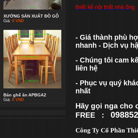
thiết kế nội thất nhà ống
XƯỞNG SẢN XUẤT ĐỒ GỖ
Giá:
0
VND
- Giá thành phù hợ
nhanh - Dịch vụ hậ
- Chúng tôi cam k
liên hệ
- Phục vụ quý khác
nhất
Bán ghế ăn APBGA2
Giá:
0
VND
Hãy gọi nga cho 
09885
FREE :
Công Ty Cổ Phần Thiế