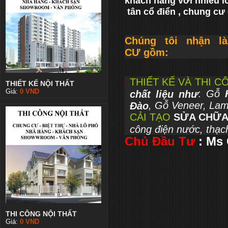
khách hàng với nhiều l
tân cổ điển , chung cư 
Chúng tôi nhận l
CƯ
gồm:
THIẾT KẾ VÀ THI 
THIẾT KẾ NỘI THẤT
Giá:
0
VND
:
Gỗ
H
chất liệu như
, Gỗ Veneer, Lam
Đào
CẢI TẠO
SỬA CHỮA
công điện nước, thạc
Chủ Đầu Tư
: Ms
THI CÔNG NỘI THẤT
Giá:
0
VND