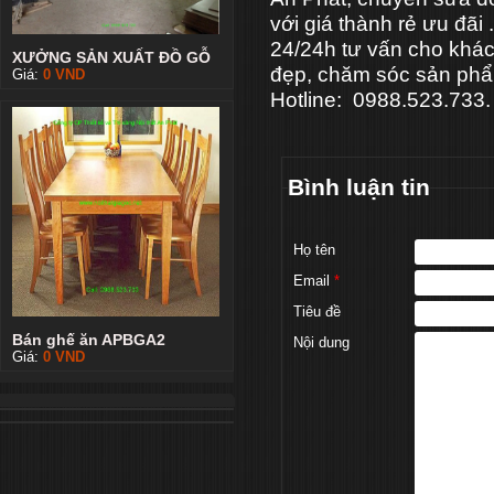
với giá thành rẻ ưu đãi
24/24h tư vấn cho khá
XƯỞNG SẢN XUẤT ĐỒ GỖ
đẹp, chăm sóc sản phẩ
Giá:
0
VND
Hotline: 0988.523.733. 
Bình luận tin
Họ tên
Email
*
Tiêu đề
Bán ghế ăn APBGA2
Nội dung
Giá:
0
VND