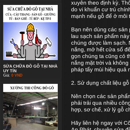
xuyên theo định kỳ. Th
do vi khuẩn cư trú chín
mạnh nếu gỗ để ở môi t
Bạn nên dùng các sản p
lau sạch sản phẩm này 
chúng được làm sạch. Ng
nắng, mở hết cửa sổ đ
gọn chúng ta cũng có th
nắng mặt trời và không
SỬA CHỮA ĐỒ GỖ TẠI NHÀ
pháp tẩy mùi hiệu quả 
UY TÍN
Giá:
0
VND
2. Sử dụng chất liệu g
Nên chọn các sản phẩm k
phải trải qua nhiều côn
hợp, sơ chế, xử lý gỗ c
Hãy liên hệ ngay với C
An Phát, chuyên sửa đồ