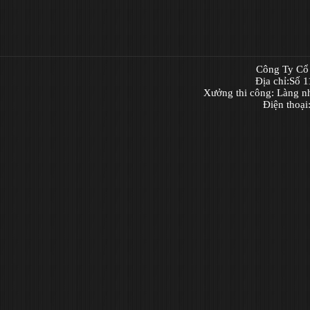
Công Ty Cổ 
Địa chỉ:Số 
Xưởng thi công: Làng n
Điện thoạ