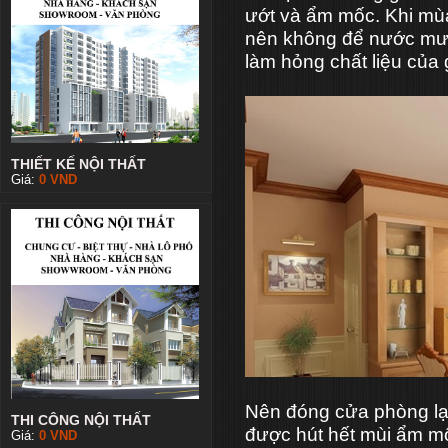
ướt và ẩm mốc. Khi m
nên không để nước mưa
làm hỏng chất liệu của
THIẾT KẾ NỘI THẤT
Giá:
0
VND
Nên đóng cửa phòng lại
THI CÔNG NỘI THẤT
được hút hết mùi ẩm m
Giá:
0
VND