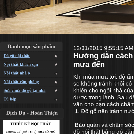
Danh mục sản phẩm
12/31/2015 9:55:15 AM
Hướng dẫn cách 
Đồ gỗ nội thất
mưa đến
Nội thất khách sạn
Nội thất nhà ở
Khi mùa mưa tới, độ ẩm
Nội thất văn phòng
sẽ không tránh khỏi có
khiến cho ngôi nhà của
Sửa chữa đồ gỗ tại nhà
được trong lành. Sau đ
Tủ bếp
vấn cho bạn cách chăm s
1. Đồ gỗ nên tránh nư
Dịch Dụ - Hoàn Thiện
Bảo quản và chăm sóc 
đồ nội thất bằng gỗ cần