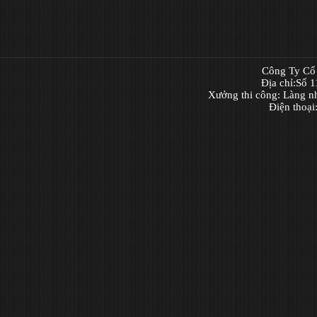
Công Ty Cổ 
Địa chỉ:Số 
Xưởng thi công: Làng n
Điện thoạ