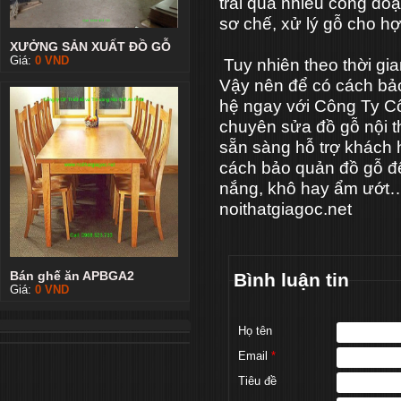
trải qua nhiều công đoạ
sơ chế, xử lý gỗ cho hợp
XƯỞNG SẢN XUẤT ĐỒ GỖ
Giá:
0
VND
Tuy nhiên theo thời gia
Vậy nên để có cách bảo 
hệ ngay với Công Ty Cổ
chuyên sửa đồ gỗ nội t
sẵn sàng hỗ trợ khách
cách bảo quản đồ gỗ để
nắng, khô hay ẩm ướt…
noithatgiagoc.net
Bán ghế ăn APBGA2
Bình luận tin
Giá:
0
VND
Họ tên
Email
*
Tiêu đề