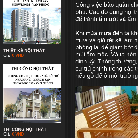
Công việc bảo quản ch
phu. Các đồ dùng nội th
để tránh ẩm ướt và ẩm
Khi mùa mưa đến ta k
mưa và gió rét sẽ làm 
phòng lại để giảm bớt 
THIẾT KẾ NỘI THẤT
mùi ẩm mốc. Và ta nên 
Giá:
0
VND
định kỳ. Thông thường,
cư trú chính trong các 
nếu gỗ để ở môi trường 
THI CÔNG NỘI THẤT
Giá:
0
VND