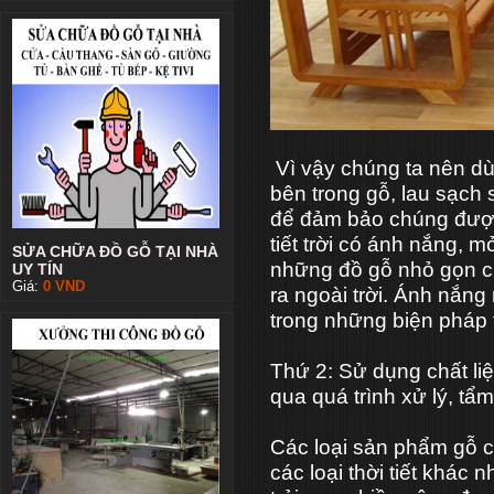
Vì vậy chúng ta nên dù
bên trong gỗ, lau sạch
để đảm bảo chúng được
tiết trời có ánh nắng, 
SỬA CHỮA ĐỒ GỖ TẠI NHÀ
những đồ gỗ nhỏ gọn c
UY TÍN
Giá:
0
VND
ra ngoài trời. Ánh nắng
trong những biện pháp 
Thứ 2: Sử dụng chất li
qua quá trình xử lý, t
Các loại sản phẩm gỗ c
các loại thời tiết khác