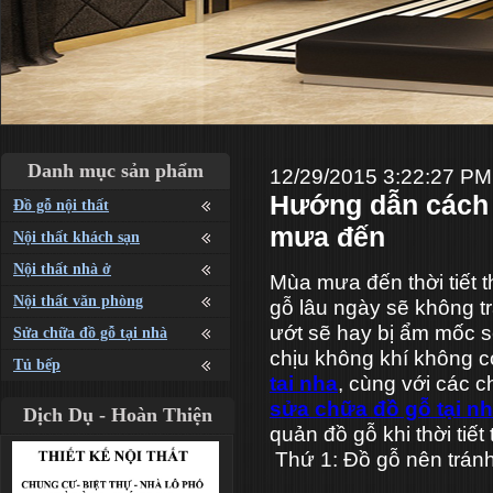
Danh mục sản phẩm
12/29/2015 3:22:27 PM
Hướng dẫn cách 
Đồ gỗ nội thất
mưa đến
Nội thất khách sạn
Nội thất nhà ở
Mùa mưa đến thời tiết 
Nội thất văn phòng
gỗ lâu ngày sẽ không t
ướt sẽ hay bị ẩm mốc s
Sửa chữa đồ gỗ tại nhà
chịu không khí không c
Tủ bếp
tai nha
, cùng với các 
sửa chữa đồ gỗ tại n
Dịch Dụ - Hoàn Thiện
quản đồ gỗ khi thời tiết 
Thứ 1: Đồ gỗ nên trá