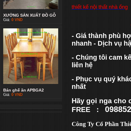
thiết kế nội thất nhà ống
XƯỞNG SẢN XUẤT ĐỒ GỖ
Giá:
0
VND
- Giá thành phù hợ
nhanh - Dịch vụ hậ
- Chúng tôi cam k
liên hệ
- Phục vụ quý khác
nhất
Bán ghế ăn APBGA2
Giá:
0
VND
Hãy gọi nga cho 
09885
FREE :
Công Ty Cổ Phần Thiế