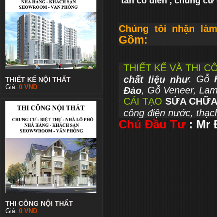
tân cổ điển , chung cư 
Chúng tôi nhận là
Gồm:
THIẾT KẾ VÀ THI 
:
Gỗ
H
chất liệu như
THIẾT KẾ NỘI THẤT
Giá:
0
VND
, Gỗ Veneer, Lam
Đào
CẢI TẠO
SỬA CHỮA
công điện nước, thạc
Chủ Đầu Tư
: Mr
THI CÔNG NỘI THẤT
Giá:
0
VND