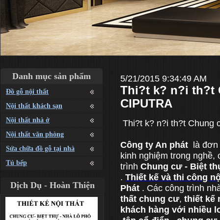
Danh mục sản phẩm
5/21/2015 9:34:49 AM
Thi?t k? n?i th?
Đồ gỗ nội thất
CIPUTRA
Nội thất khách sạn
Nội thất nhà ở
Thi?t k? n?i th?t Chung
Nội thất văn phòng
Công ty An phát
là đơn 
Sửa chữa đồ gỗ tại nhà
kinh nghiệm trong nghề, 
Tủ bếp
trình
Chung cư
- Biệt th
.
Thiết kế và thi công n
Dịch Dụ - Hoàn Thiện
Phát
. Các công trình nhà
thất chung cư
,
thiết kế
khách hàng với nhiều l