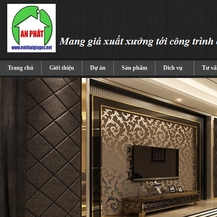
Trang chủ
Giới thiệu
Dự án
Sản phẩm
Dich vụ
Tư vấ