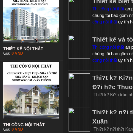
Thiết kế biệt
Thi công nội thất
an p
chúng tôi bao gồm 
công nội thất
uy tín h
Thiết kế và t
Thi công nội thất
an p
THIẾT KẾ NỘI THẤT
Giá:
0
VND
chúng tôi bao gồm 
công nội thất
uy tín h
Thi?t k? Ki?
Ð?i h?c Thuo
Thi?t k? Ki?n trúc 
Thi?t k? n?i 
Xuân
THI CÔNG NỘI THẤT
Thi?t k? n?i th?t Ka
Giá:
0
VND