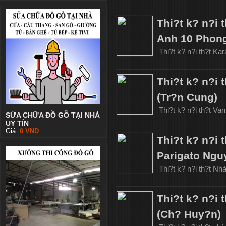
Thi?t k? n?i
Anh 10 Phon
Thi?t k? n?i th?t K
Thi?t k? n?i
(Tr?n Cung)
Thi?t k? n?i th?t V
SỬA CHỮA ĐỒ GỖ TẠI NHÀ
UY TÍN
Giá:
0
VND
Thi?t k? n?i
Parigato Ngu
Thi?t k? n?i th?t N
Thi?t k? n?i
(Ch? Huy?n)