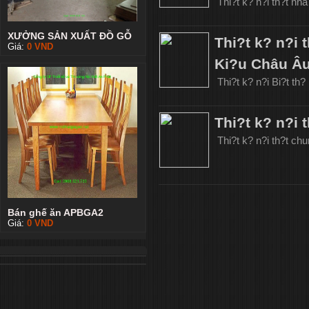
Thi?t k? n?i th?t n
XƯỞNG SẢN XUẤT ĐỒ GỖ
Thi?t k? n?i 
Giá:
0
VND
Ki?u Châu Â
Thi?t k? n?i Bi?t th
Thi?t k? n?i
Thi?t k? n?i th?t c
Bán ghế ăn APBGA2
Giá:
0
VND