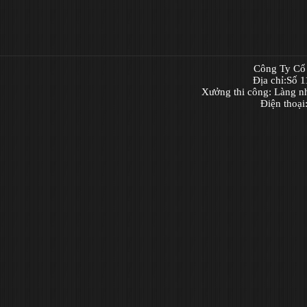
Công Ty Cổ 
Địa chỉ:Số 
Xưởng thi công: Làng n
Điện thoạ