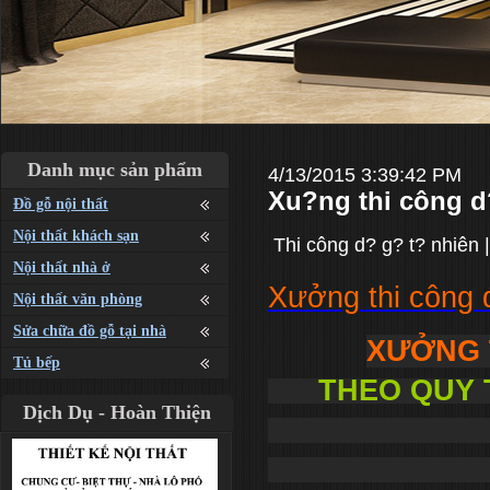
Danh mục sản phẩm
4/13/2015 3:39:42 PM
Xu?ng thi công d?
Đồ gỗ nội thất
Nội thất khách sạn
Thi công d? g? t? nhiên 
Nội thất nhà ở
Xưởng thi công đ
Nội thất văn phòng
Sửa chữa đồ gỗ tại nhà
XƯỞNG 
Tủ bếp
THEO QUY 
Dịch Dụ - Hoàn Thiện