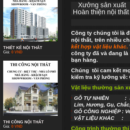
Xưởng sản xuất
Hoàn thiện nội thất
Công ty chúng tôi là đơ
nội thất,
trên nhiều ch
kết hợp vật liệu khác.
THIẾT KẾ NỘI THẤT
Giá:
0
VND
công ty đã và đang là 
bạn hàng.
Chúng tôi cam kết mọ
kiểm tra kỹ lưỡng về
Vật liệu thường sản xu
GỖ TỰ NHIÊN : Sồi N
Lim, Hương, Gụ, Chắc
GỖ CÔNG NGHIỆP : Ven
VẬT LIỆU KHÁC : Alum
THI CÔNG NỘI THẤT
Giá:
0
VND
Công trình thường thi