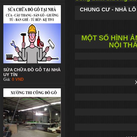
CHUNG CƯ - NHÀ LÔ 
MỘT SỐ HÌNH Ả
NỘI TH
SỬA CHỮA ĐỒ GỖ TẠI NHÀ
UY TÍN
Giá:
0
VND