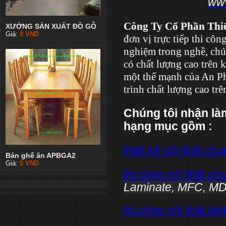
www
Công Ty Cổ Phần Thi
XƯỞNG SẢN XUẤT ĐỒ GỖ
Giá:
0
VND
đơn vị trực tiếp thi côn
nghiệm trong nghề, chú
có chất lượng cao trên
một thế mạnh của An Ph
trình chất lượng cao trê
Chúng tôi nhận làm
hạng mục gồm :
thiết kế nội thất ch
Bán ghế ăn APBGA2
Giá:
0
VND
thi công nội thất c
Laminate, MFC, MDF
thi công nội thất biệ