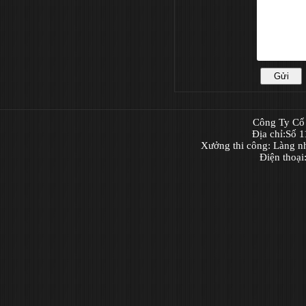
Công Ty Cổ 
Địa chỉ:Số 
Xưởng thi công: Làng n
Điện thoạ